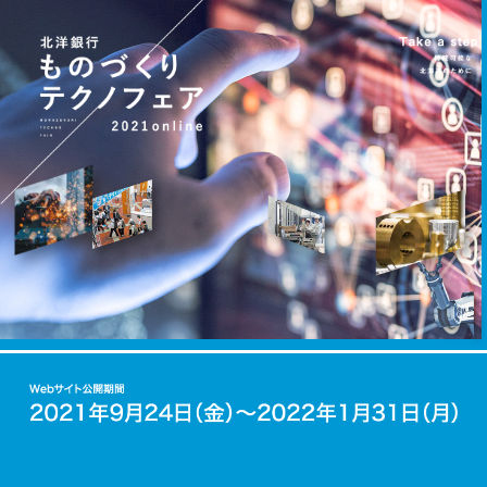
内
容
を
ス
キ
ッ
プ